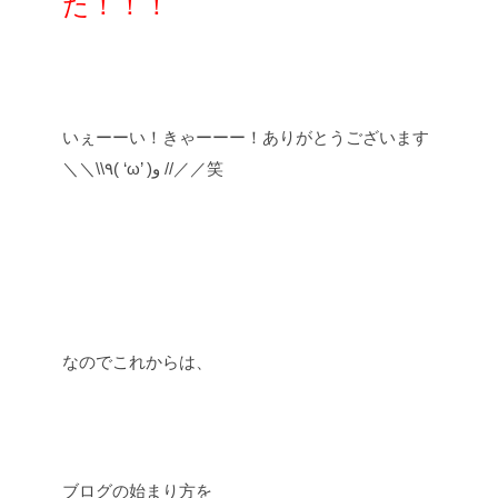
た！！！
いぇーーい！きゃーーー！ありがとうございます
＼＼\\٩( ‘ω’ )و //／／笑
なのでこれからは、
ブログの始まり方を