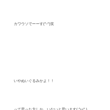
カワウソでーーす(^-^)笑
いやぬいぐるみかよ！！
って思った方しか、いないと思います( ^ω^ )