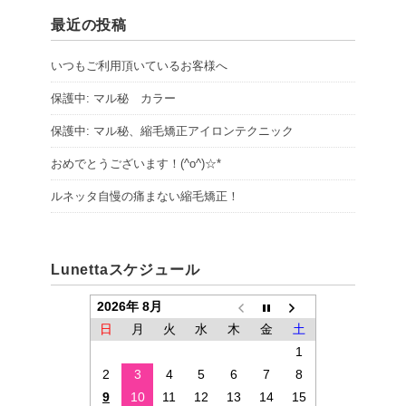
最近の投稿
いつもご利用頂いているお客様へ
保護中: マル秘 カラー
保護中: マル秘、縮毛矯正アイロンテクニック
おめでとうございます！(^o^)☆*
ルネッタ自慢の痛まない縮毛矯正！
Lunettaスケジュール
2026年 8月
日
月
火
水
木
金
土
1
2
3
4
5
6
7
8
9
10
11
12
13
14
15