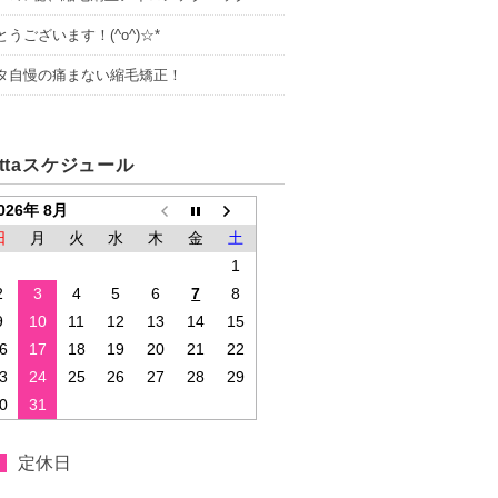
うございます！(^o^)☆*
タ自慢の痛まない縮毛矯正！
ettaスケジュール
026年 8月
日
月
火
水
木
金
土
1
2
3
4
5
6
7
8
9
10
11
12
13
14
15
6
17
18
19
20
21
22
3
24
25
26
27
28
29
0
31
定休日