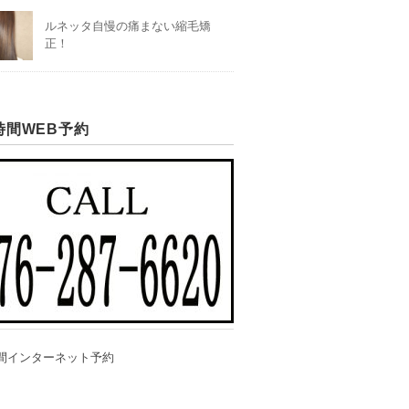
ルネッタ自慢の痛まない縮毛矯
正！
時間WEB予約
間インターネット予約