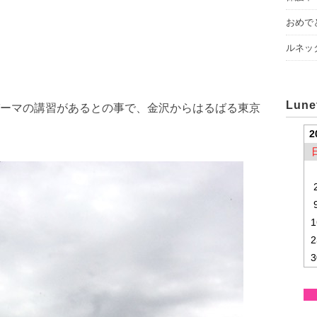
おめでと
ルネッ
Lun
ーマの講習があるとの事で、金沢からはるばる東京
2
1
2
3