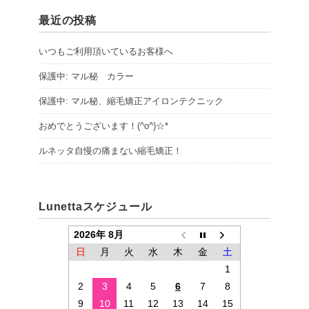
最近の投稿
いつもご利用頂いているお客様へ
保護中: マル秘 カラー
保護中: マル秘、縮毛矯正アイロンテクニック
おめでとうございます！(^o^)☆*
ルネッタ自慢の痛まない縮毛矯正！
Lunettaスケジュール
2026年 8月
日
月
火
水
木
金
土
1
2
3
4
5
6
7
8
9
10
11
12
13
14
15