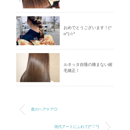
おめでとうございます！(^
o^)☆*
ルネッタ自慢の痛まない縮
毛矯正！
夜のヘアケア◎
現代アートにふれて(*’▽’*)